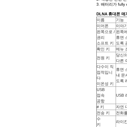
3. 배터리가 fu
DLNA 휴대폰 매개
이름
기능
이어폰
이야기
왼쪽으로 /
왼쪽에
권리
휴면 
소프트 키
도록 
확인 키
메뉴 
당신의
전원 키
다른 
다수이 직
휴면 
접적입니
내 문
다
도록 
이온성 키
USB
접속
USB
공항
# 키
자연 
전송 키
전화를
수
라이킨
키