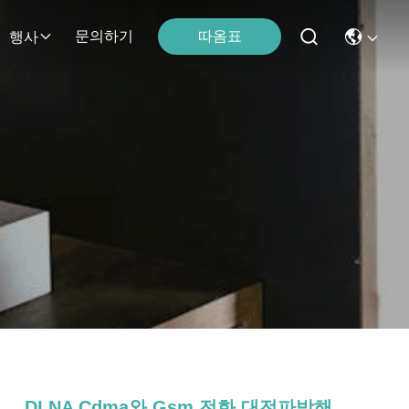
따옴표
문의하기
행사
DLNA Cdma와 Gsm 전화 대전파방해