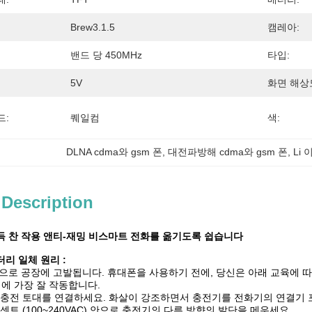
Brew3.1.5
캠레아:
밴드 당 450MHz
타입:
5V
화면 해상
드:
퀘일컴
색:
DLNA cdma와 gsm 폰
, 
대전파방해 cdma와 gsm 폰
, 
Li
 Description
가득 찬 작용 앤티-재밍 비스마트 전화를 옮기도록 쉽습니다
터리 일체 원리 :
으로 공장에 고발됩니다. 휴대폰을 사용하기 전에, 당신은 아래 교육에 
뒤에 가장 잘 작동합니다.
과 충전 토대를 연결하세요. 화살이 강조하면서 충전기를 전화기의 연결기
콘센트 (100~240VAC) 안으로 충전기의 다른 방향의 발단을 메우세요.