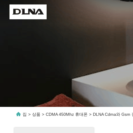
집
>
상품
>
CDMA 450Mhz 휴대폰
>
DLNA Cdma와 G