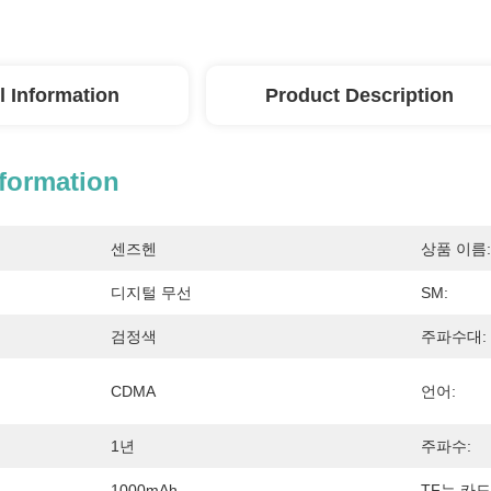
l Information
Product Description
nformation
센즈헨
상품 이름:
디지털 무선
SM:
검정색
주파수대:
CDMA
언어:
1년
주파수:
1000mAh
TF는 카드