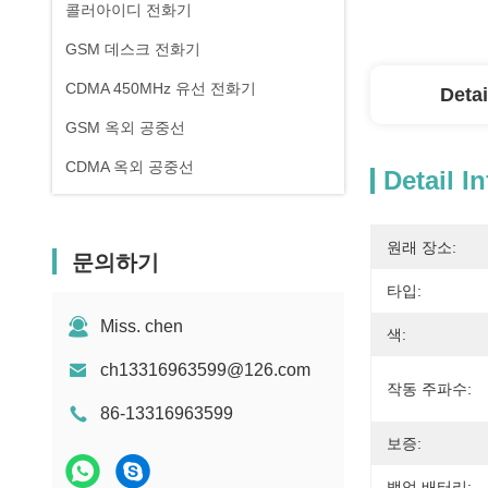
콜러아이디 전화기
GSM 데스크 전화기
CDMA 450MHz 유선 전화기
Detai
GSM 옥외 공중선
CDMA 옥외 공중선
Detail I
원래 장소:
문의하기
타입:
Miss. chen
색:
ch13316963599@126.com
작동 주파수:
86-13316963599
보증:
백업 배터리: