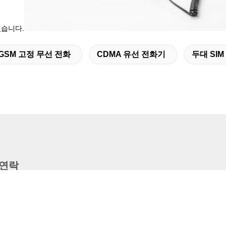
있습니다.
GSM 고정 무선 전화
CDMA 유선 전화기
두대 SIM
 연락
주소
CD, 한 건물, 진펑 건물, 스행부 사우스 로드, 푸톈 구, 센즈헨,
광동